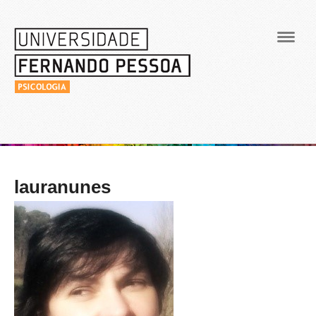
Navig
lauranunes